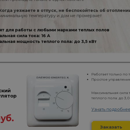
Когда уезжаете в отпуск, не беспокойтесь об отоплени
минимальную температуру и дом не промерзнет
т для работы с любыми марками теплых полов
льная сила тока: 16 A
льная мощность теплого пола: до 3,5 кВт
Работает только по
Простое управлени
ский
Максимальная сила 
улятор
теплого пола: до 3,0
Узнать подробне
руб.
Заказать