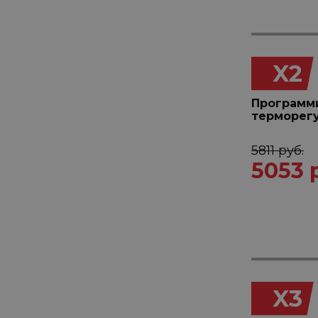
X2
Программ
терморег
5811 руб.
5053 
X3