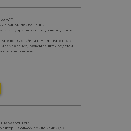
ез WiFi
ры в одном приложении
ическое управление (по дням недели и
туре воздуха и/или температуре пола
 и замерзания, режим защиты от детей
и при отключении
е
через WiFi</li>
ляторы в одном приложении</li>