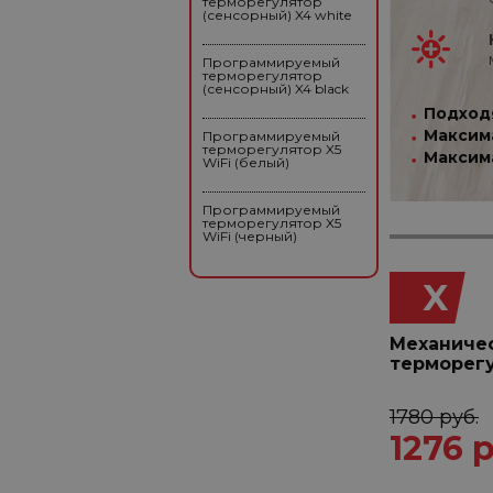
терморегулятор
(сенсорный) X4 white
Программируемый
терморегулятор
(сенсорный) X4 black
Подходя
Максима
Программируемый
терморегулятор X5
Максима
WiFi (белый)
Программируемый
терморегулятор X5
WiFi (черный)
X
Механиче
терморег
1780 руб.
1276 