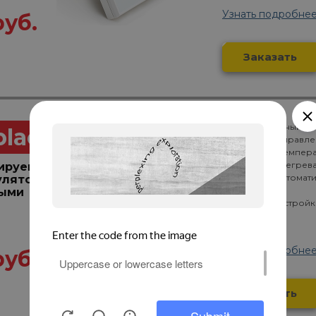
Узнать подробне
руб.
Заказать
Стильный черный Ж
black
Сенсорное управле
Работает по темпера
Защита от перегрева
ируемый
Ручное или автомат
улятор
часам)
ными
Сохраняет настройк
Узнать подробне
руб.
Заказать