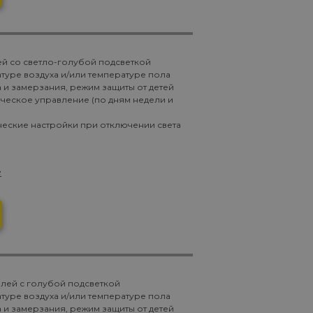
й со светло-голубой подсветкой
туре воздуха и/или температуре пола
 и замерзания, режим защиты от детей
ическое управление (по дням недели и
ческие настройки при отключении света
е
лей с голубой подсветкой
туре воздуха и/или температуре пола
 и замерзания, режим защиты от детей