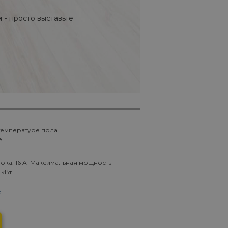
и
- просто выставьте
 температуре пола
е
тока: 16 A Максимальная мощность
 кВт
е