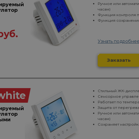
Ручное или автомат
ируемый
часам)
улятор
Функция контроля 
Функция сохранени
руб.
Узнать подробне
Заказать
Стильный ЖК-диспл
white
Сенсорное управле
Работает по темпера
Защита от перегрева
ируемый
Ручное или автомат
улятор
часам)
ными
Сохраняет настройк