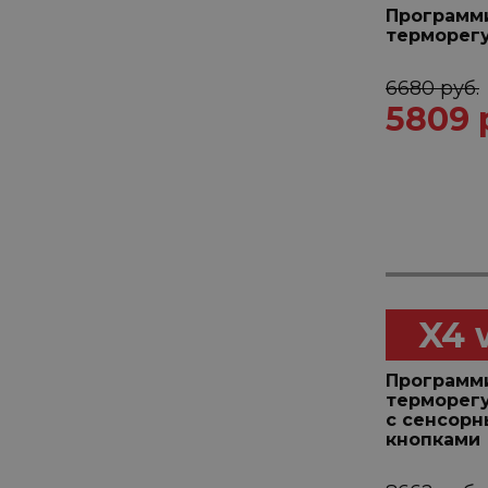
Программ
терморег
6680 руб.
5809 
X4 
Программ
терморег
с сенсор
кнопками