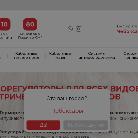
10
80
Выберите 
Чебокс
лет
филиалов в
арантии
России и СНГ
Кабельные
Кабельные
Системы
Стерж
|
|
|
ы
теплые полы
маты
антиобледенения
теплы
ОРЕГУЛЯТОРЫ ДЛЯ ВСЕХ ВИДО
ТРИЧЕСКИХ ТЕПЛЫХ ПОЛОВ
Это ваш город?
Чебоксары
Терморегуляторы отвечают за Ваш комфорт и помогают
запускают систему, подбирают комфортные режимы, снижаю
Да!
Выбрать другой
Регулируйте тепло индивидуально:
нет необходимости де
если прохладно только в одной комнате