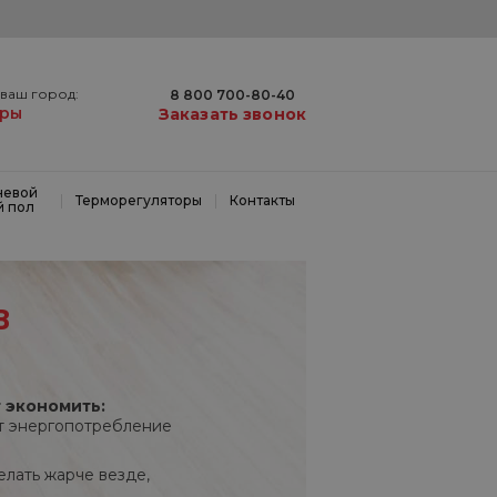
ваш город:
8 800 700-80-40
ары
Заказать звонок
невой
|
|
Терморегуляторы
Контакты
й пол
В
 экономить:
т энергопотребление
лать жарче везде,