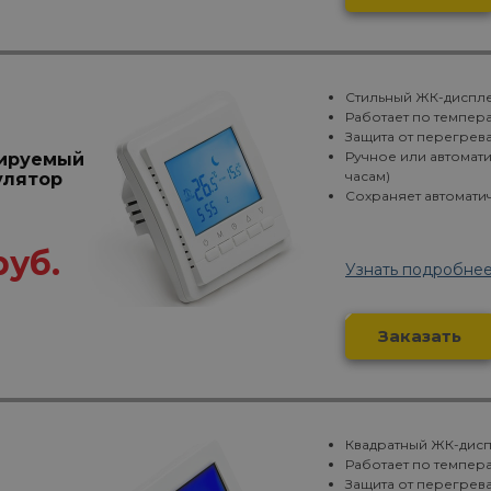
Стильный ЖК-диспле
Работает по темпера
Защита от перегрева
Ручное или автомат
ируемый
часам)
улятор
Сохраняет автомати
руб.
Узнать подробне
Заказать
Квадратный ЖК-дисп
Работает по темпера
Защита от перегрева