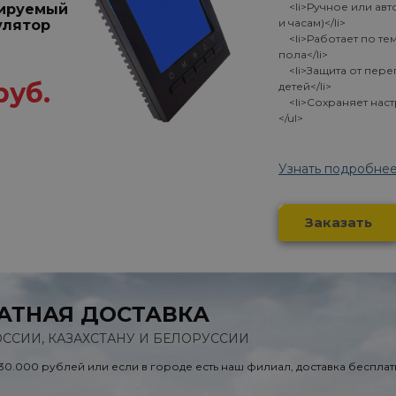
<li>Ручное или авт
ируемый
и часам)</li>
улятор
<li>Работает по те
пола</li>
<li>Защита от пере
руб.
детей</li>
<li>Сохраняет наст
</ul>
Узнать подробне
Заказать
АТНАЯ ДОСТАВКА
ОССИИ, КАЗАХСТАНУ И БЕЛОРУССИИ
 30.000 рублей или если в городе есть наш филиал, доставка бесплат