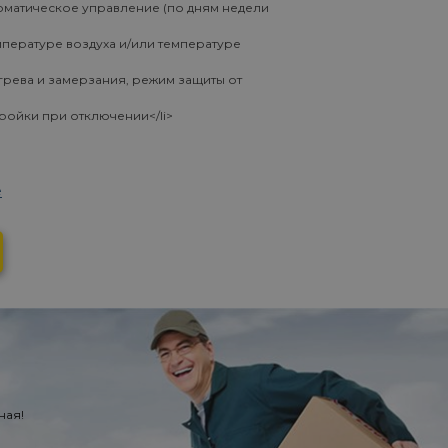
оматическое управление (по дням недели
мпературе воздуха и/или температуре
грева и замерзания, режим защиты от
ройки при отключении</li>
е
ная!