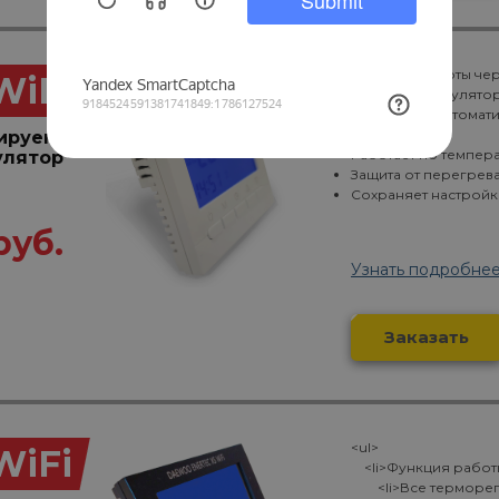
Функция работы чер
WiFi
Все терморегулято
Ручное или автомат
часам)
ируемый
Работает по темпера
улятор
Защита от перегрева
Сохраняет настройк
руб.
Узнать подробне
Заказать
<ul>
WiFi
<li>Функция работы 
<li>Все терморегу