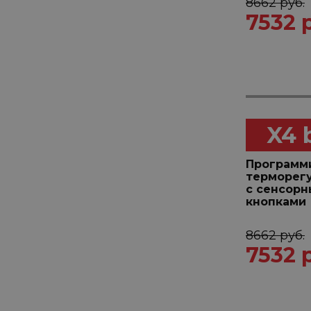
8662 руб.
7532 
X4 
Программ
терморег
с сенсор
кнопками
8662 руб.
7532 