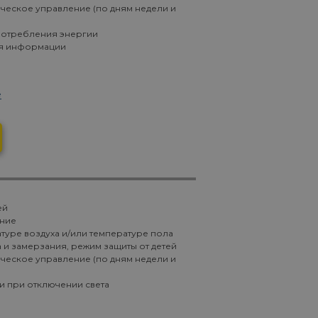
ическое управление (по дням недели и
потребления энергии
я информации
е
ей
ние
туре воздуха и/или температуре пола
 и замерзания, режим защиты от детей
ическое управление (по дням недели и
и при отключении света