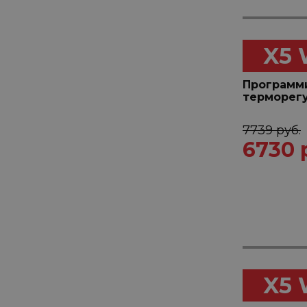
X5 
Программ
терморег
7739 руб.
6730 
X5 