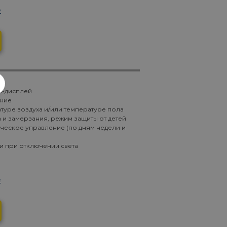
е
К-дисплей
ние
туре воздуха и/или температуре пола
 и замерзания, режим защиты от детей
ическое управление (по дням недели и
и при отключении света
е