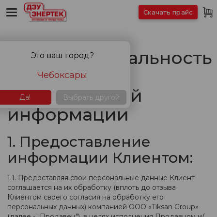
Скачать прайс
Конфиденциальность
Это ваш город?
и обработка
Чебоксары
персональной
Да!
Выбрать другой
информации
1. Предоставление
информации Клиентом:
1.1. Предоставляя свои персональные данные Клиент
соглашается на их обработку (вплоть до отзыва
Клиентом своего согласия на обработку его
персональных данных) компанией ООО «Tiksan Group»
(далее - "Продавец"), в целях исполнения Продавцом и/