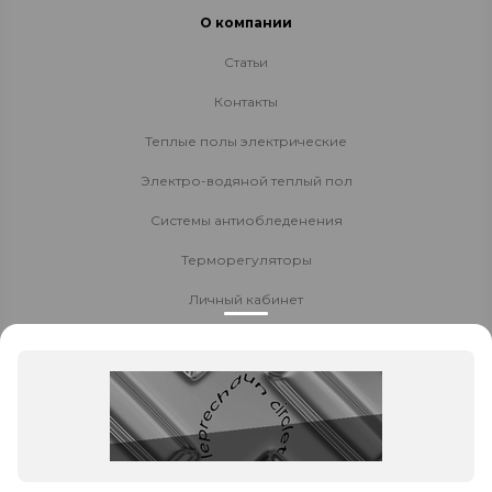
О компании
Статьи
Контакты
Теплые полы электрические
Электро-водяной теплый пол
Системы антиобледенения
Терморегуляторы
Личный кабинет
Доставка и оплата
Стать партнёром
Политика конфиденциальности
Контакты
8 800 700-80-40