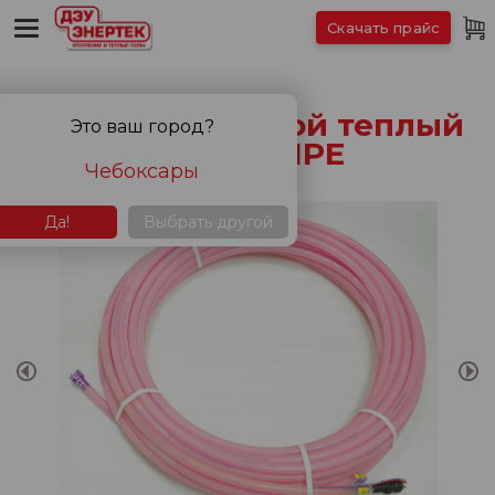
Скачать прайс
Электро-водяной теплый
Это ваш город?
пол XL PIPE
Чебоксары
Да!
Выбрать другой