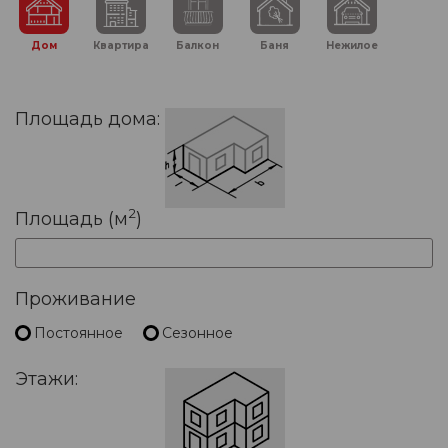
Дом
Квартира
Балкон
Баня
Нежилое
Площадь дома:
2
Площадь (м
)
Проживание
Постоянное
Сезонное
Этажи: