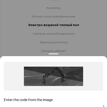
Контакты
Теплые полы электрические
Электро-водяной теплый пол
Системы антиобледенения
Терморегуляторы
Личный кабинет
Доставка и оплата
Стать партнёром
Политика конфиденциальности
Контакты
8 800 700-80-40
Заказать звонок