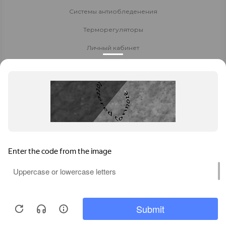
Системы антиобледенения
Терморегуляторы
Личный кабинет
Доставка и оплата
Стать партнёром
Политика конфиденциальности
Контакты
8 800 700-80-40
Заказать звонок
Чебоксары
,